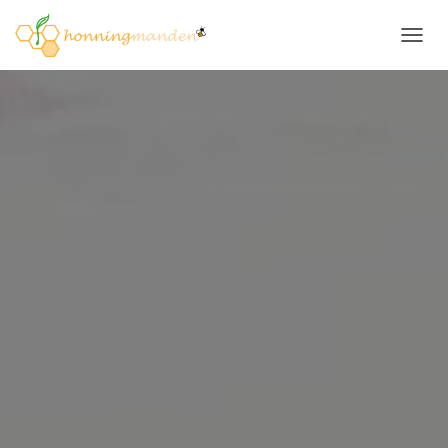
S
K
I
F
T
N
A
V
I
G
A
T
I
O
N