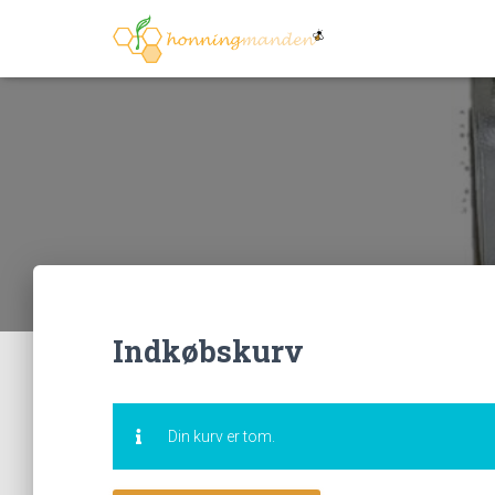
Indkøbskurv
Din kurv er tom.