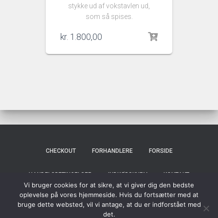
stykke ud af vokstavlen ud,
som så spises.
kr.
1.800,00
CHECKOUT
FORHANDLERE
FORSIDE
HANDELSBETINGELSER
INDKØBSKURV
KONTAKT
Vi bruger cookies for at sikre, at vi giver dig den bedste
oplevelse på vores hjemmeside. Hvis du fortsætter med at
MY ACCOUNT
OM OS
PRIVATLIVSPOLITIK
SHOP
bruge dette websted, vil vi antage, at du er indforstået med
det.