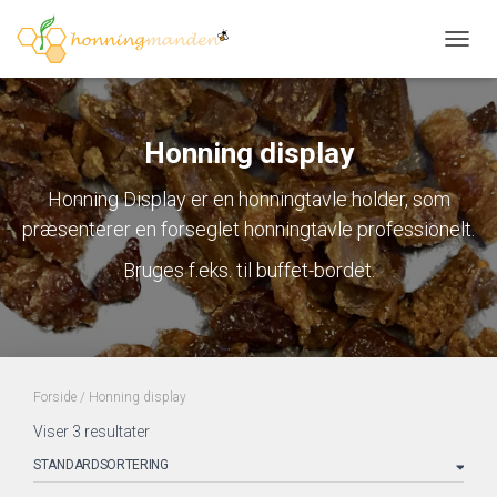
SKIFT
NAVIG
Honning display
Honning Display er en honningtavle holder, som
præsenterer en forseglet honningtavle professionelt.
Bruges f.eks. til buffet-bordet.
Forside
/ Honning display
Viser 3 resultater