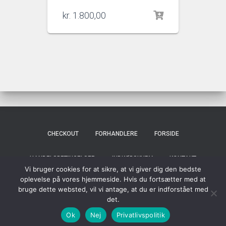
kr.
1.800,00
CHECKOUT
FORHANDLERE
FORSIDE
HANDELSBETINGELSER
INDKØBSKURV
KONTAKT
Vi bruger cookies for at sikre, at vi giver dig den bedste
oplevelse på vores hjemmeside. Hvis du fortsætter med at
MY ACCOUNT
OM OS
PRIVATLIVSPOLITIK
SHOP
bruge dette websted, vil vi antage, at du er indforstået med
det.
Hestia | Udviklet af
ThemeIsle
Ok
Nej
Privatlivspolitik