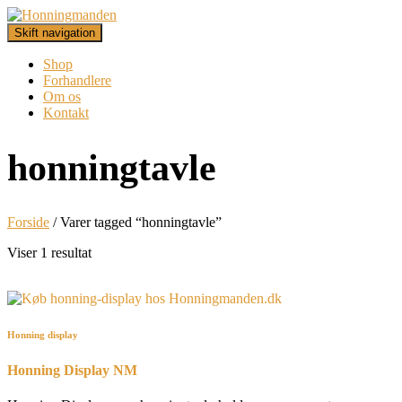
Skift navigation
Shop
Forhandlere
Om os
Kontakt
honningtavle
Forside
/ Varer tagged “honningtavle”
Viser 1 resultat
Honning display
Honning Display NM