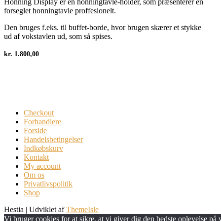
Honning Display er en honningtavle-holder, som præsenterer en
forseglet honningtavle proffesionelt.
Den bruges f.eks. til buffet-borde, hvor brugen skærer et stykke
ud af vokstavlen ud, som så spises.
kr.
1.800,00
Checkout
Forhandlere
Forside
Handelsbetingelser
Indkøbskurv
Kontakt
My account
Om os
Privatlivspolitik
Shop
Hestia | Udviklet af
ThemeIsle
Vi bruger cookies for at sikre, at vi giver dig den bedste oplevelse på